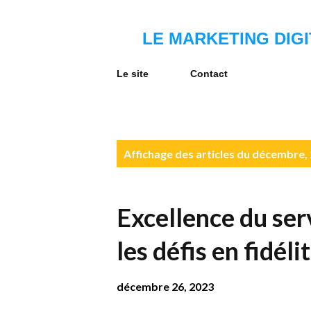
LE MARKETING DIGI
Le site
Contact
A
Affichage des articles du décembre,
r
t
Excellence du serv
i
c
les défis en fidél
l
décembre 26, 2023
e