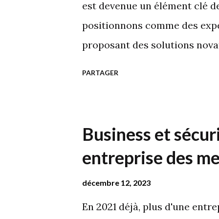
sur investissement en françai
est devenue un élément clé de
Opale.net vous réfère aux ind
positionnons comme des expe
performance). Grâce aux KPIS,
proposant des solutions nova
l'efficacité...
renforcer l'engagement clien
PARTAGER
stratégies et nos services p
en une source de revenus profi
la monétisation Qu’est-ce ré
Business et sécuri
Opale.net, nous percevons l
entreprise des me
processus de transformation d
web ou le contenu en ligne, 
décembre 12, 2023
une opportunité d'enrichir l'e
En 2021 déjà, plus d'une entre