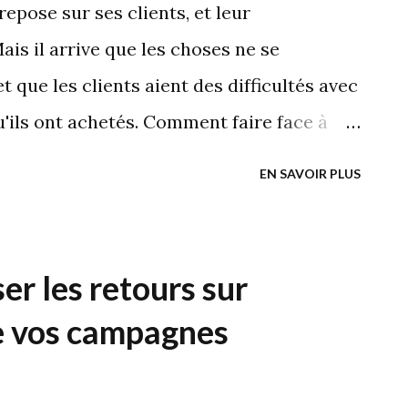
pose sur ses clients, et leur
is il arrive que les choses ne se
 que les clients aient des difficultés avec
u'ils ont achetés. Comment faire face à
orter des solutions aux clients de
EN SAVOIR PLUS
ur éviter de les perdre et ternir l'image de
pale.net vous donne quelques astuces pour
opportunités, et fidéliser les clients grâce
er les retours sur
. Excellence du service client : transformer
e vos campagnes
ale.net L'importance de démontrer aux
réoccupe d'eux Lorsqu'un client a un