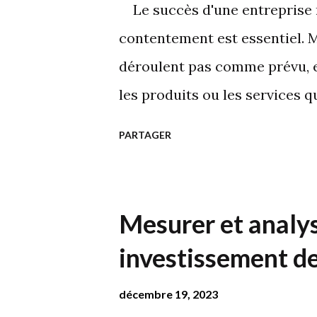
s
Le succès d'une entreprise re
contentement est essentiel. Ma
déroulent pas comme prévu, et
les produits ou les services q
ces situations ? Comment app
PARTAGER
manière rapide et efficace, po
l'entreprise ? Aujourd’hui, O
transformer les difficultés en 
Mesurer et analys
à un service client de qualité
investissement d
les défis en fidélité avec Op
clients que l'entreprise se p
décembre 19, 2023