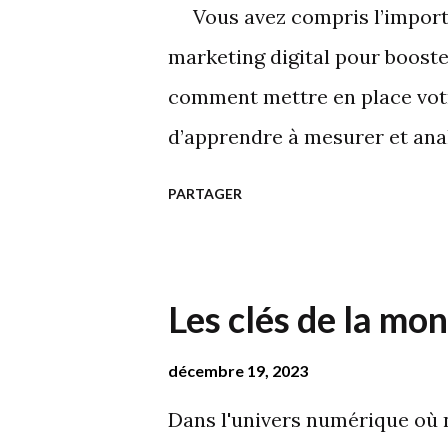
problème, il espère de l'entrep
Vous avez compris l’importan
considération, et qu'elle lui
marketing digital pour boost
sérieux. Il ne suffit pas de lui 
comment mettre en place votr
d’apprendre à mesurer et anal
dans l'analyse méticuleuse de
PARTAGER
l'utilisation stratégique des 
essentiels des KPIS à prendr
clé de l’évolution de votre ac
Les clés de la mon
dans l'excellence de votre en
décembre 19, 2023
les retours sur investissemen
C'est que l'on appelle le ROI 
Dans l'univers numérique où 