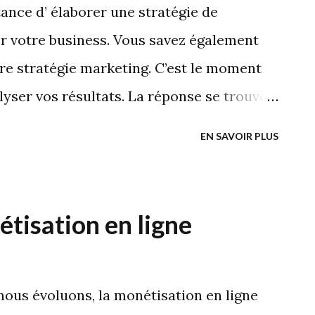
rise qu'elle lui manifeste de la
ce d’ élaborer une stratégie de
 montre qu'elle prend son problème au
er votre business. Vous savez également
dire "nous regret...
e stratégie marketing. C’est le moment
yser vos résultats. La réponse se trouve
s retours sur investissement (ROI) et
EN SAVOIR PLUS
indicateurs clés de performance (KPIs). Les
e en compte selon Opale Les KPIS sont la
tivité Évidemment, pour garder le niveau
étisation en ligne
treprise, vous devez mesurer et analyser
t de vos campagnes de marketing digital.
en anglais (return of investment), ou retour
nous évoluons, la monétisation en ligne