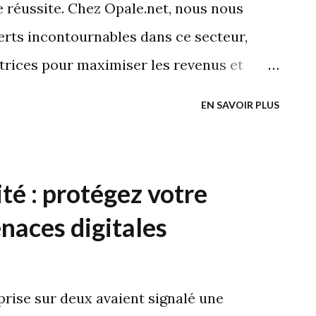
s. Pour des analyses pertinentes,
 réussite. Chez Opale.net, nous nous
icateurs de performance (KPIS liés à la
rts incontournables dans ce secteur,
 il vous sera facile de mesurer
trices pour maximiser les revenus et
t. Cet article explore comment nos
EN SAVOIR PLUS
euvent transformer votre site e-commerce
table et durable. Business et croissance :
ellement que la monétisation ? Chez
té : protégez votre
a monétisation non seulement comme un
naces digitales
es actifs numériques, tels que les sites
en sources de revenus, mais aussi comme
xpérience utilisateur. Il s'agit d'adopter
prise sur deux avaient signalé une